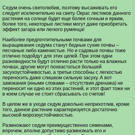
Седум очень светолюбив, поэтому высаживать его
следует исключительно на свету. Окрас листиков данного
растения на солнце будет еще более сочным и ярким,
более того, некоторые листики могут даже приобретать
эффект загара или легкого румянца!
Наиболее предпочтительными почвами для
выращивания седума станут бедные сухие почвы –
песчаные либо каменистые. Но и садовые почвы тоже
отлично подойдут для этих целей. При этом одни
разновидности будут отлично расти только на влажных
почвах, другие могут похвастаться большей
засухоустойчивостью, а третьи способны с легкостью
переносить даже слишком сильную засуху. А вот
замокания (иными словами – отсутствия дренажа) не
переносит ни одно из этих растений, и этот факт тоже ни
в коем случае не стоит сбрасывать со счетов!
В целом же в уходе седум довольно неприхотлив, кроме
того, данное растение характеризуется достаточно
высокой морозоустойчивостью.
Размножают седум преимущественно семенами,
впрочем, вполне допустимо размножать его и