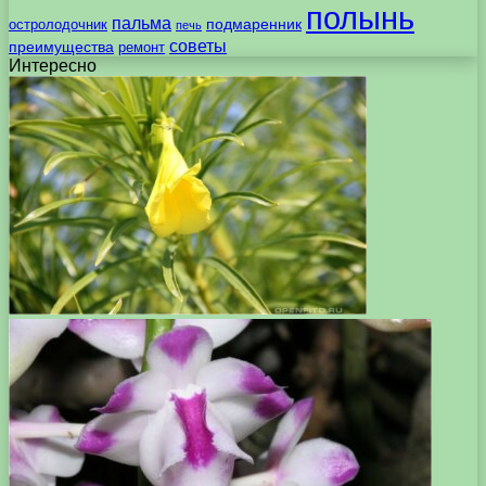
полынь
пальма
подмаренник
остролодочник
печь
советы
преимущества
ремонт
Интересно