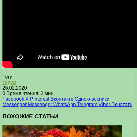
Теги
седум
26.02.2020
0
Время чтения: 2 мин.
Facebook
X
Pinterest
Вконтакте
Одноклассники
Messenger
Messenger
WhatsApp
Telegram
Viber
Печатать
ПОХОЖИЕ СТАТЬИ