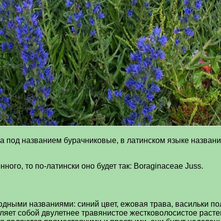
а под названием бурачниковые, в латинском языке названи
ого, то по-латински оно будет так: Boraginaceae Juss.
ными названиями: синий цвет, ежовая трава, васильки пол
яет собой двулетнее травянистое жестковолосистое растен