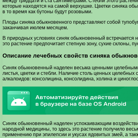
между тридцати и ста сантиметрами. Стебли этого растен
которые находятся на самой верхушке. Цветки синяка об
в то время как бутоны будут розовыми.
Плоды синяка обыкновенного представляют собой тупобуг
заканчивая июлем месяцем.
В природных условиях синяк обыкновенный встречается н
это растение предпочитает степную зону, сухие склоны, пу
Описание лечебных свойств синяка обыкнов
Синяк обыкновенный наделен весьма ценными целебными с
листья, цветки и стебли. Наличие столь ценных целебных
алкалоидов: консолицина, консолидина, холина и циногло
Синяк обыкновенный наделен успокаивающим воздействием
народной медицины, то здесь это растение получило весь
применению при эпилепсии и укусах ядовитых змей, а так