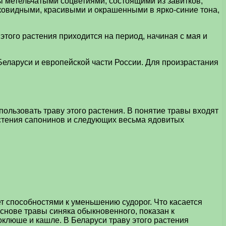
ы метельчатыми соцветиями, состоящими из завитков,
ковидными, красивыми и окрашенными в ярко-синие тона,
того растения приходится на период, начиная с мая и
Беларуси и европейской части России. Для произрастания
льзовать траву этого растения. В понятие травы входят
растения сапонинов и следующих весьма ядовитых
 способностями к уменьшению судорог. Что касается
снове травы синяка обыкновенного, показан к
оклюше и кашле. В Беларуси траву этого растения