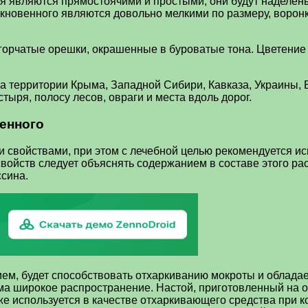
ия являются прямостоячими и простыми, они будут наделен
ыкновенного являются довольно мелкими по размеру, ворон
орчатые орешки, окрашенные в буроватые тона. Цветение э
а территории Крыма, Западной Сибири, Кавказа, Украины, 
стыря, полосу лесов, овраги и места вдоль дорог.
енного
войствами, при этом с лечебной целью рекомендуется испо
 свойств следует объяснять содержанием в составе этого 
ссина.
, будет способствовать отхаркиванию мокроты и обладает
ма широкое распространение. Настой, приготовленный на о
же используется в качестве отхаркивающего средства при к