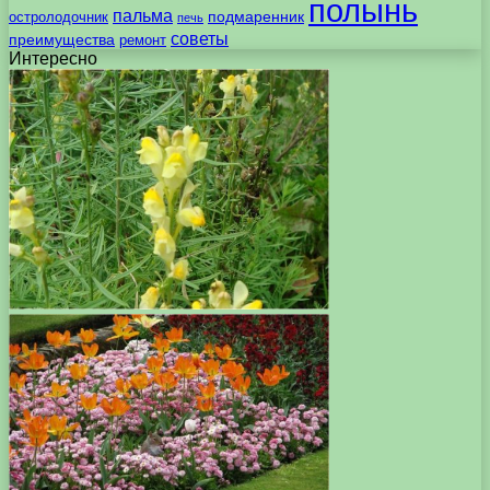
полынь
пальма
подмаренник
остролодочник
печь
советы
преимущества
ремонт
Интересно