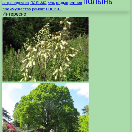
полынь
пальма
подмаренник
остролодочник
печь
советы
преимущества
ремонт
Интересно