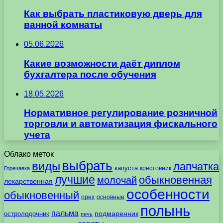
Как выбрать пластиковую дверь для
ванной комнаты
05.06.2026
Какие возможности даёт диплом
бухгалтера после обучения
18.05.2026
Нормативное регулирование розничной
торговли и автоматизация фискального
учета
Облако меток
выбрать
виды
лапчатка
капуста
крестовник
Горечавка
лучшие
обыкновенная
молочай
лекарственная
особенности
обыкновенный
орех
основные
полынь
пальма
подмаренник
остролодочник
печь