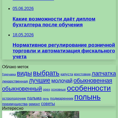
05.06.2026
Какие возможности даёт диплом
бухгалтера после обучения
18.05.2026
Нормативное регулирование розничной
торговли и автоматизация фискального
учета
Облако меток
выбрать
виды
лапчатка
капуста
крестовник
Горечавка
лучшие
обыкновенная
молочай
лекарственная
особенности
обыкновенный
орех
основные
полынь
пальма
подмаренник
остролодочник
печь
советы
преимущества
ремонт
Интересно