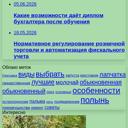
05.06.2026
Какие возможности даёт диплом
бухгалтера после обучения
18.05.2026
Нормативное регулирование розничной
торговли и автоматизация фискального
учета
Облако меток
выбрать
виды
лапчатка
капуста
крестовник
Горечавка
лучшие
обыкновенная
молочай
лекарственная
особенности
обыкновенный
орех
основные
полынь
пальма
подмаренник
остролодочник
печь
советы
преимущества
ремонт
Интересно