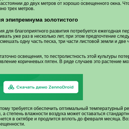
сстоянии до двух метров от хорошо освещенного окна. Что
но трех метров.
я эпипремнума золотистого
ия для благоприятного развития потребуется ежегодная пе
ивать уже раз в несколько лет, при этом предпочтение сле
 смешать одну часть песка, три части листовой земли и две
статочно освещения, то пестролистность этой культуры поте
оявление коричневых пятен. В ряде случаев это растение 
стому требуется обеспечить оптимальный температурный р
 а степень влажности воздуха может оставаться стандартн
ется в октябре и продлится вплоть до февраля месяца. Во
вещенности.