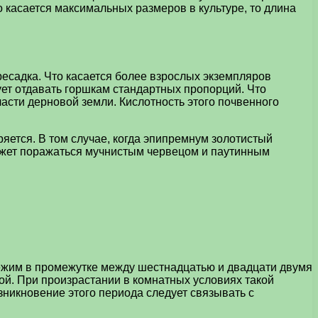
 касается максимальных размеров в культуре, то длина
ресадка. Что касается более взрослых экземпляров
дует отдавать горшкам стандартных пропорций. Что
 части дерновой земли. Кислотность этого почвенного
ряется. В том случае, когда эпипремнум золотистый
может поражаться мучнистым червецом и паутинным
ежим в промежутке между шестнадцатью и двадцати двумя
ой. При произрастании в комнатных условиях такой
зникновение этого периода следует связывать с