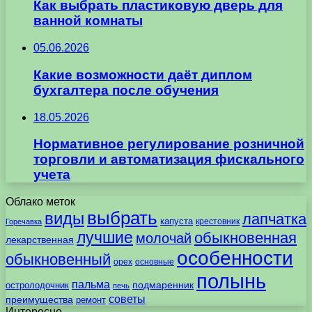
Как выбрать пластиковую дверь для
ванной комнаты
05.06.2026
Какие возможности даёт диплом
бухгалтера после обучения
18.05.2026
Нормативное регулирование розничной
торговли и автоматизация фискального
учета
Облако меток
выбрать
виды
лапчатка
капуста
крестовник
Горечавка
лучшие
обыкновенная
молочай
лекарственная
особенности
обыкновенный
орех
основные
полынь
пальма
подмаренник
остролодочник
печь
советы
преимущества
ремонт
Интересно