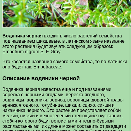
Водяника черная
входит в число растений семейства
под названием шикшевые, в латинском языке название
этого растения будет звучать следующим образом:
Empetrum nigrum S. F. Gray.
Что касается названия самого семейства, то по-латински
оно будет так: Empetraceae.
Описание водяники черной
Водяника черная известна еще и под названиями
вереска с черными ягодами, вереска ягодного,
водяницы, вороники, вериса, вороницы, дорогой травы
ерника ягодного, голубинце, шикши, сцихо, сикши и
накамника черного. Это растение представляет собой
мелкий, низкий и вечнозеленый стелющийся кустарник,
стебли которого будут ветвистыми и темно-бурыми
распластанными, их длина может составить от двадцати