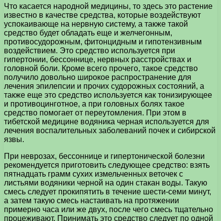
Что касается народной медицины, то здесь это растение
известно в качестве средства, которые воздействуют
успокаивающе на нервную систему, а также такой
средство будет обладать еще и желчегонным,
противосудорожным, фитонцидным и гипотензивным
воздействием. Это средство используется при
гипертонии, бессоннице, нервных расстройствах и
головной боли. Кроме всего прочего, такое средство
получило довольно широкое распространение для
лечения эпилепсии и прочих судорожных состояний, а
также еще это средство используется как тонизирующее
и противоцинготное, а при головных болях такое
средство помогает от переутомления. При этом в
тибетской медицине водяника черная используется для
лечения воспалительных заболеваний почек и сибирской
язвы.
При неврозах, бессоннице и гипертонической болезни
рекомендуется приготовить следующее средство: взять
пятнадцать грамм сухих измельченных веточек с
листьями водяники черной на один стакан воды. Такую
смесь следует прокипятить в течение шести-семи минут,
а затем такую смесь настаивать на протяжении
примерно часа или же двух, после чего смесь тщательно
процеживают. Принимать это средство следует по одной