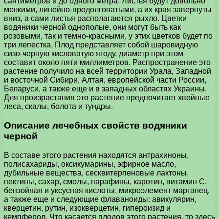
сантиметров и до одного метра. Листья будут довольно
мелкими, линейно-продолговатыми, а их края завернуты
вниз, а сами листья располагаются рыхло. Цветки
водяники черной однополые, они могут быть как
розовыми, так и темно-красными, у этих цветков будет по
три лепестка. Плод представляет собой шаровидную
сизо-черную кисловатую ягоду, диаметр при этом
составит около пяти миллиметров. Распространение это
растение получило на всей территории Урала, Западной
и восточной Сибири, Алтая, европейской части России,
Беларуси, а также еще и в западных областях Украины.
Для произрастания это растение предпочитает хвойные
леса, скалы, болота и тундры.
Описание лечебных свойств водяники
черной
В составе этого растения находятся антрахиноны,
полисахариды, оксикумарины, эфирное масло,
дубильные вещества, сесквитерпеновые лактоны,
пектины, сахар, смолы, парафины, каротин, витамин С,
бензойная и уксусная кислоты, микроэлемент марганец,
а также еще и следующие флаваноиды: авикулярин,
кверцетин, рутин, изокверцетин, гипероизид и
кемпферол. Что касается плодов этого растения, то здесь