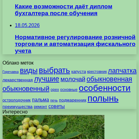
Какие возможности даёт диплом
бухгалтера после обучения
18.05.2026
Нормативное регулирование розничной
торговли и автоматизация фискального
учета
Облако меток
выбрать
виды
лапчатка
капуста
крестовник
Горечавка
лучшие
обыкновенная
молочай
лекарственная
особенности
обыкновенный
орех
основные
полынь
пальма
подмаренник
остролодочник
печь
советы
преимущества
ремонт
Интересно