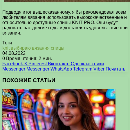
Подводя итог вышесказанному, я бы рекомендовал всем
любителям вязания использовать высококачественные и
относительно доступные спицы KNIT PRO. Они будут
радовать вас долгие годы и доставлять удовольствие при
вязании.
Теги
knit
выбираю
вязания
спицы
04.08.2022
0
Время чтения: 2 мин.
Facebook
X
Pinterest
Вконтакте
Одноклассники
Messenger
Messenger
WhatsApp
Telegram
Viber
Печатать
ПОХОЖИЕ СТАТЬИ