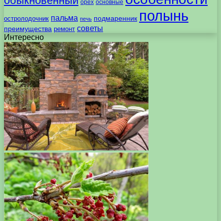
обыкновенный
орех
основные
полынь
пальма
подмаренник
остролодочник
печь
советы
преимущества
ремонт
Интересно