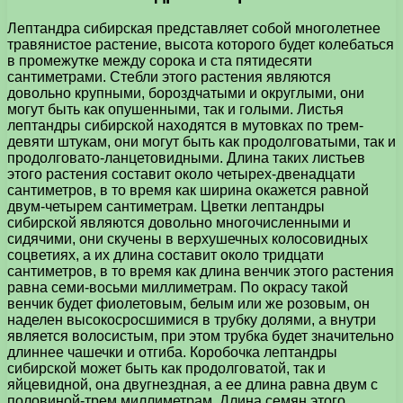
Лептандра сибирская представляет собой многолетнее
травянистое растение, высота которого будет колебаться
в промежутке между сорока и ста пятидесяти
сантиметрами. Стебли этого растения являются
довольно крупными, бороздчатыми и округлыми, они
могут быть как опушенными, так и голыми. Листья
лептандры сибирской находятся в мутовках по трем-
девяти штукам, они могут быть как продолговатыми, так и
продолговато-ланцетовидными. Длина таких листьев
этого растения составит около четырех-двенадцати
сантиметров, в то время как ширина окажется равной
двум-четырем сантиметрам. Цветки лептандры
сибирской являются довольно многочисленными и
сидячими, они скучены в верхушечных колосовидных
соцветиях, а их длина составит около тридцати
сантиметров, в то время как длина венчик этого растения
равна семи-восьми миллиметрам. По окрасу такой
венчик будет фиолетовым, белым или же розовым, он
наделен высокосросшимися в трубку долями, а внутри
является волосистым, при этом трубка будет значительно
длиннее чашечки и отгиба. Коробочка лептандры
сибирской может быть как продолговатой, так и
яйцевидной, она двугнездная, а ее длина равна двум с
половиной-трем миллиметрам. Длина семян этого