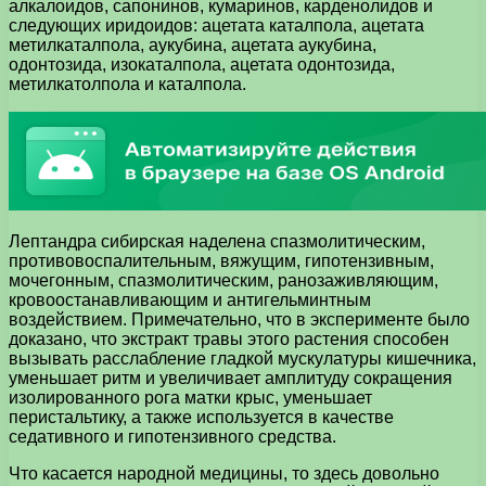
алкалоидов, сапонинов, кумаринов, карденолидов и
следующих иридоидов: ацетата каталпола, ацетата
метилкаталпола, аукубина, ацетата аукубина,
одонтозида, изокаталпола, ацетата одонтозида,
метилкатолпола и каталпола.
Лептандра сибирская наделена спазмолитическим,
противовоспалительным, вяжущим, гипотензивным,
мочегонным, спазмолитическим, ранозаживляющим,
кровоостанавливающим и антигельминтным
воздействием. Примечательно, что в эксперименте было
доказано, что экстракт травы этого растения способен
вызывать расслабление гладкой мускулатуры кишечника,
уменьшает ритм и увеличивает амплитуду сокращения
изолированного рога матки крыс, уменьшает
перистальтику, а также используется в качестве
седативного и гипотензивного средства.
Что касается народной медицины, то здесь довольно