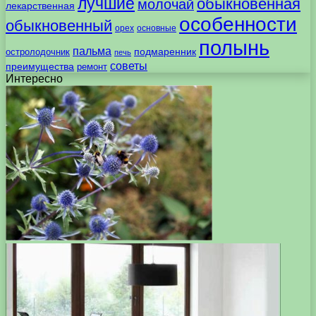
лучшие
обыкновенная
молочай
лекарственная
особенности
обыкновенный
орех
основные
полынь
пальма
подмаренник
остролодочник
печь
советы
преимущества
ремонт
Интересно