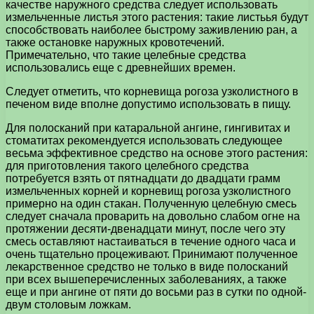
качестве наружного средства следует использовать
измельченные листья этого растения: такие листьья будут
способствовать наиболее быстрому заживлению ран, а
также остановке наружных кровотечений.
Примечательно, что такие целебные средства
использовались еще с древнейших времен.
Следует отметить, что корневища рогоза узколистного в
печеном виде вполне допустимо использовать в пищу.
Для полосканий при катаральной ангине, гингивитах и
стоматитах рекомендуется использовать следующее
весьма эффективное средство на основе этого растения:
для приготовления такого целебного средства
потребуется взять от пятнадцати до двадцати грамм
измельченных корней и корневищ рогоза узколистного
примерно на один стакан. Полученную целебную смесь
следует сначала проварить на довольно слабом огне на
протяжении десяти-двенадцати минут, после чего эту
смесь оставляют настаиваться в течение одного часа и
очень тщательно процеживают. Принимают полученное
лекарственное средство не только в виде полосканий
при всех вышеперечисленных заболеваниях, а также
еще и при ангине от пяти до восьми раз в сутки по одной-
двум столовым ложкам.