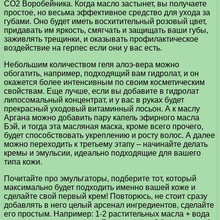
СО2 Воробейника. Когда масло застынет, вы получаете
простое, но весьма эффективное средство для ухода за
губами. Оно будет иметь восхитительный розовый цвет,
придавать им яркость, смягчать и защищать ваши губы,
заживлять трещинки, и оказывать профилактическое
воздействие на герпес если они у вас есть.
Небольшим количеством геля алоэ-вера можно
обогатить, например, подходящий вам гидролат, и он
окажется более интенсивным по своим косметическим
свойствам. Еще лучше, если вы добавите в гидролат
липосомальный концентрат, и у вас в руках будет
прекрасный уходовый витаминный лосьон. А к маслу
Аргана можно добавить пару капель эфирного масла
Бэй, и тогда эта масляная маска, кроме всего прочего,
будет способствовать укреплению и росту волос. А далее
можно переходить к третьему этапу – начинайте делать
кремы и эмульсии, идеально подходящие для вашего
типа кожи.
Почитайте про эмульгаторы, подберите тот, который
максимально будет подходить именно вашей коже и
сделайте свой первый крем! Повторюсь, не стоит сразу
добавлять в него целый арсенал ингредиентов, сделайте
его простым. Например: 1-2 растительных масла + вода