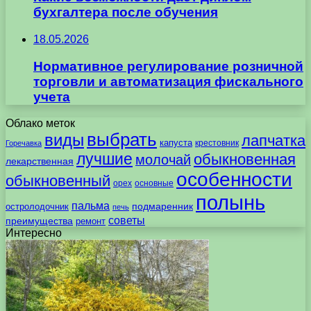
бухгалтера после обучения
18.05.2026
Нормативное регулирование розничной
торговли и автоматизация фискального
учета
Облако меток
выбрать
виды
лапчатка
капуста
крестовник
Горечавка
лучшие
обыкновенная
молочай
лекарственная
особенности
обыкновенный
орех
основные
полынь
пальма
подмаренник
остролодочник
печь
советы
преимущества
ремонт
Интересно