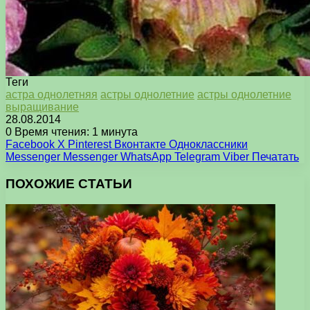
Теги
астра однолетняя
астры однолетние
астры однолетние
выращивание
28.08.2014
0
Время чтения: 1 минута
Facebook
X
Pinterest
Вконтакте
Одноклассники
Messenger
Messenger
WhatsApp
Telegram
Viber
Печатать
ПОХОЖИЕ СТАТЬИ