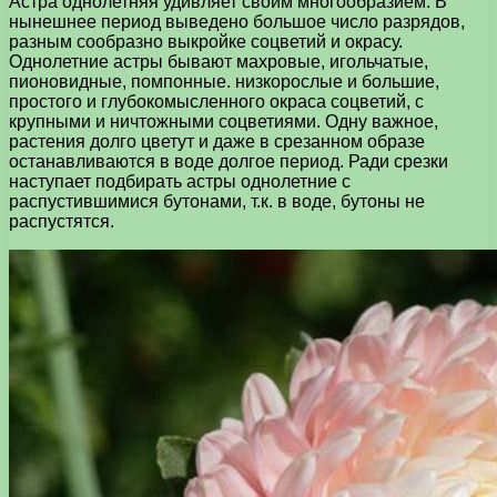
Астра однолетняя удивляет своим многообразием. В
нынешнее период выведено большое число разрядов,
разным сообразно выкройке соцветий и окрасу.
Однолетние астры бывают махровые, игольчатые,
пионовидные, помпонные. низкорослые и большие,
простого и глубокомысленного окраса соцветий, с
крупными и ничтожными соцветиями. Одну важное,
растения долго цветут и даже в срезанном образе
останавливаются в воде долгое период. Ради срезки
наступает подбирать астры однолетние с
распустившимися бутонами, т.к. в воде, бутоны не
распустятся.