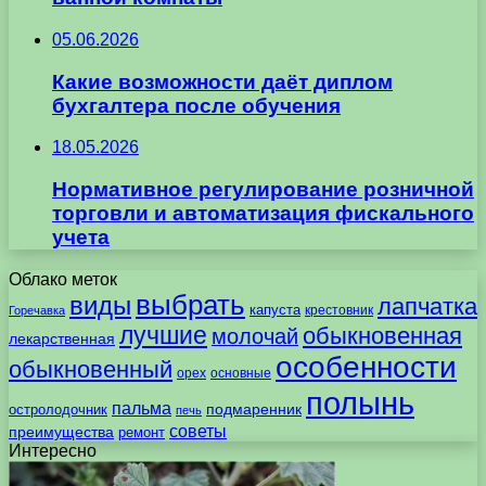
05.06.2026
Какие возможности даёт диплом
бухгалтера после обучения
18.05.2026
Нормативное регулирование розничной
торговли и автоматизация фискального
учета
Облако меток
выбрать
виды
лапчатка
капуста
крестовник
Горечавка
лучшие
обыкновенная
молочай
лекарственная
особенности
обыкновенный
орех
основные
полынь
пальма
подмаренник
остролодочник
печь
советы
преимущества
ремонт
Интересно