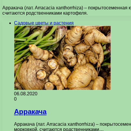
Арракача (лат. Arracacia xanthorrhiza) – покрытосеменн
считаются родственниками картофеля.
Садовые цветы и растения
06.08.2020
0
Арракача
Арракача (лат. Arracacia xanthorrhiza) – покрытос
морковкой, считаются родственниками…