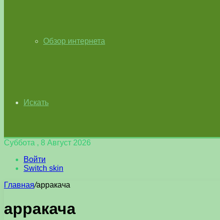
Обзор интернета
Искать
Суббота , 8 Август 2026
Войти
Switch skin
Главная
/
арракача
арракача