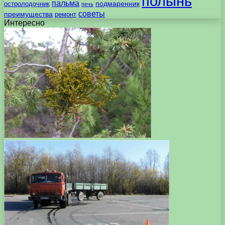
полынь
пальма
подмаренник
остролодочник
печь
советы
преимущества
ремонт
Интересно