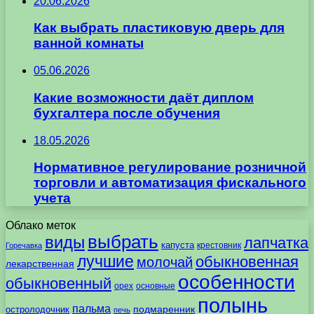
20.06.2026
Как выбрать пластиковую дверь для
ванной комнаты
05.06.2026
Какие возможности даёт диплом
бухгалтера после обучения
18.05.2026
Нормативное регулирование розничной
торговли и автоматизация фискального
учета
Облако меток
выбрать
виды
лапчатка
капуста
крестовник
Горечавка
лучшие
обыкновенная
молочай
лекарственная
особенности
обыкновенный
орех
основные
полынь
пальма
подмаренник
остролодочник
печь