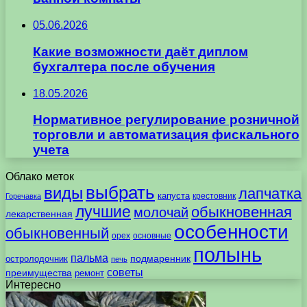
05.06.2026
Какие возможности даёт диплом
бухгалтера после обучения
18.05.2026
Нормативное регулирование розничной
торговли и автоматизация фискального
учета
Облако меток
выбрать
виды
лапчатка
капуста
крестовник
Горечавка
лучшие
обыкновенная
молочай
лекарственная
особенности
обыкновенный
орех
основные
полынь
пальма
подмаренник
остролодочник
печь
советы
преимущества
ремонт
Интересно