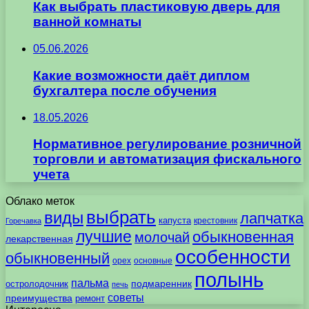
Как выбрать пластиковую дверь для
ванной комнаты
05.06.2026
Какие возможности даёт диплом
бухгалтера после обучения
18.05.2026
Нормативное регулирование розничной
торговли и автоматизация фискального
учета
Облако меток
выбрать
виды
лапчатка
капуста
крестовник
Горечавка
лучшие
обыкновенная
молочай
лекарственная
особенности
обыкновенный
орех
основные
полынь
пальма
подмаренник
остролодочник
печь
советы
преимущества
ремонт