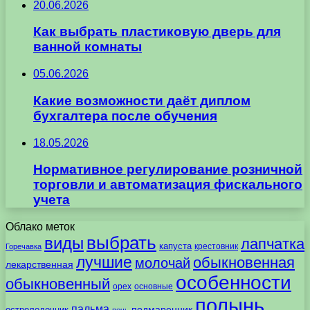
20.06.2026
Как выбрать пластиковую дверь для
ванной комнаты
05.06.2026
Какие возможности даёт диплом
бухгалтера после обучения
18.05.2026
Нормативное регулирование розничной
торговли и автоматизация фискального
учета
Облако меток
выбрать
виды
лапчатка
капуста
крестовник
Горечавка
лучшие
обыкновенная
молочай
лекарственная
особенности
обыкновенный
орех
основные
полынь
пальма
подмаренник
остролодочник