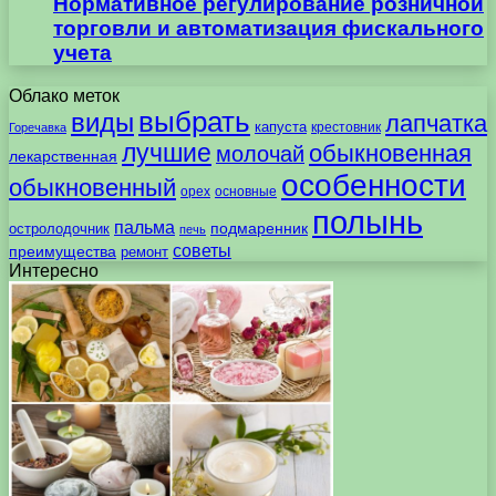
Нормативное регулирование розничной
торговли и автоматизация фискального
учета
Облако меток
выбрать
виды
лапчатка
капуста
крестовник
Горечавка
лучшие
обыкновенная
молочай
лекарственная
особенности
обыкновенный
орех
основные
полынь
пальма
подмаренник
остролодочник
печь
советы
преимущества
ремонт
Интересно