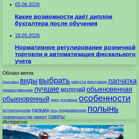
05.06.2026
Какие возможности даёт диплом
бухгалтера после обучения
18.05.2026
Нормативное регулирование розничной
торговли и автоматизация фискального
учета
Облако меток
выбрать
виды
лапчатка
капуста
крестовник
Горечавка
лучшие
обыкновенная
молочай
лекарственная
особенности
обыкновенный
орех
основные
полынь
пальма
подмаренник
остролодочник
печь
советы
преимущества
ремонт
Интересно