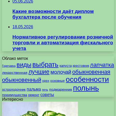
05.06.2026
Какие возможности даёт диплом
бухгалтера после обучения
18.05.2026
Нормативное регулирование розничной
торговли и автоматизация фискального
учета
Облако меток
выбрать
виды
лапчатка
капуста
крестовник
Горечавка
лучшие
обыкновенная
молочай
лекарственная
особенности
обыкновенный
орех
основные
полынь
пальма
подмаренник
остролодочник
печь
советы
преимущества
ремонт
Интересно