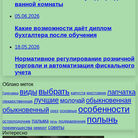
ванной комнаты
05.06.2026
Какие возможности даёт диплом
бухгалтера после обучения
18.05.2026
Нормативное регулирование розничной
торговли и автоматизация фискального
учета
Облако меток
выбрать
виды
лапчатка
капуста
крестовник
Горечавка
лучшие
обыкновенная
молочай
лекарственная
особенности
обыкновенный
орех
основные
полынь
пальма
подмаренник
остролодочник
печь
советы
преимущества
ремонт
Интересно