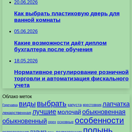
20.06.2026
Как выбрать пластиковую дверь для
ванной комнаты
05.06.2026
Какие возможности даёт диплом
бухгалтера после обучения
18.05.2026
Нормативное регулирование розничной
торговли и автоматизация фискального
учета
Облако меток
выбрать
виды
лапчатка
капуста
крестовник
Горечавка
лучшие
обыкновенная
молочай
лекарственная
особенности
обыкновенный
орех
основные
полынь
пальма
подмаренник
остролодочник