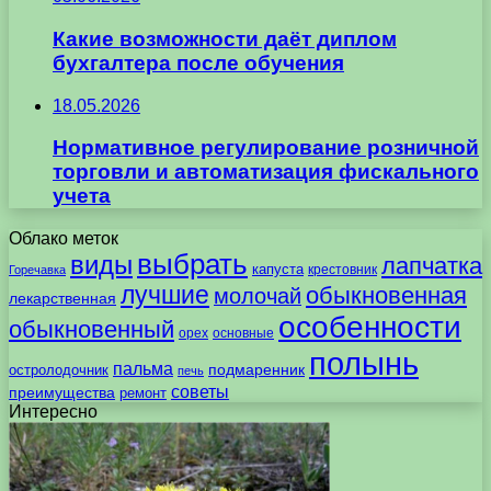
Какие возможности даёт диплом
бухгалтера после обучения
18.05.2026
Нормативное регулирование розничной
торговли и автоматизация фискального
учета
Облако меток
выбрать
виды
лапчатка
капуста
крестовник
Горечавка
лучшие
обыкновенная
молочай
лекарственная
особенности
обыкновенный
орех
основные
полынь
пальма
подмаренник
остролодочник
печь
советы
преимущества
ремонт
Интересно