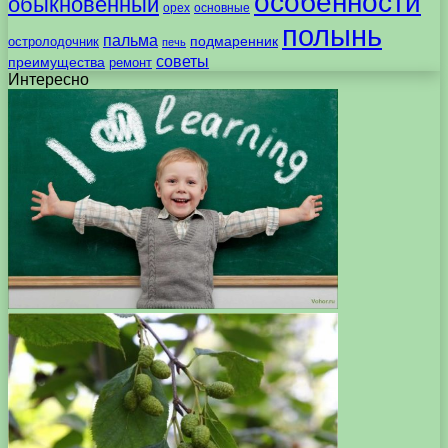
особенности
обыкновенный
орех
основные
полынь
пальма
подмаренник
остролодочник
печь
советы
преимущества
ремонт
Интересно