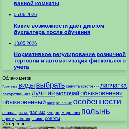
ванной комнаты
05.06.2026
Какие возможности даёт диплом
бухгалтера после обучения
18.05.2026
Нормативное регулирование розничной
торговли и автоматизация фискального
учета
Облако меток
выбрать
виды
лапчатка
капуста
крестовник
Горечавка
лучшие
обыкновенная
молочай
лекарственная
особенности
обыкновенный
орех
основные
полынь
пальма
подмаренник
остролодочник
печь
советы
преимущества
ремонт
Интересно