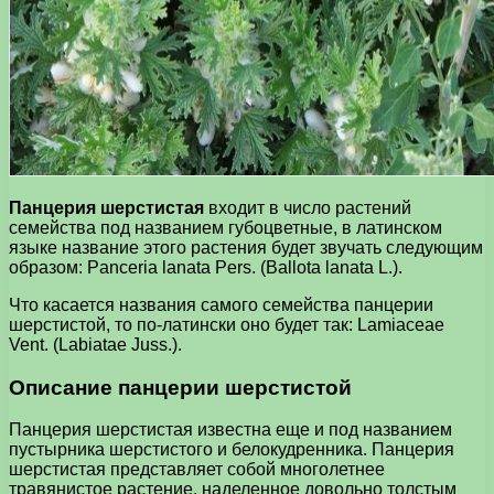
Панцерия шерстистая
входит в число растений
семейства под названием губоцветные, в латинском
языке название этого растения будет звучать следующим
образом: Panceria lanata Pers. (Ballota lanata L.).
Что касается названия самого семейства панцерии
шерстистой, то по-латински оно будет так: Lamiaceae
Vent. (Labiatae Juss.).
Описание панцерии шерстистой
Панцерия шерстистая известна еще и под названием
пустырника шерстистого и белокудренника. Панцерия
шерстистая представляет собой многолетнее
травянистое растение, наделенное довольно толстым