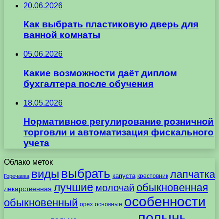
20.06.2026
Как выбрать пластиковую дверь для
ванной комнаты
05.06.2026
Какие возможности даёт диплом
бухгалтера после обучения
18.05.2026
Нормативное регулирование розничной
торговли и автоматизация фискального
учета
Облако меток
выбрать
виды
лапчатка
капуста
крестовник
Горечавка
лучшие
обыкновенная
молочай
лекарственная
особенности
обыкновенный
орех
основные
полынь