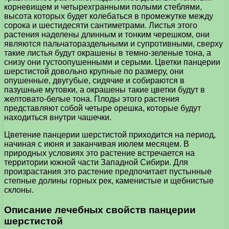
корневищем и четырехгранными полыми стеблями,
высота которых будет колебаться в промежутке между
сорока и шестидесяти сантиметрами. Листья этого
растения наделены длинным и тонким черешком, они
являются пальчатораздельными и супротивными, сверху
такие листья будут окрашены в темно-зеленые тона, а
снизу они густоопушенными и серыми. Цветки панцерии
шерстистой довольно крупные по размеру, они
опушенные, двугубые, сидячие и собираются в
пазушные мутовки, а окрашены такие цветки будут в
желтовато-белые тона. Плоды этого растения
представляют собой четыре орешка, которые будут
находиться внутри чашечки.
Цветение панцерии шерстистой приходится на период,
начиная с июня и заканчивая июлем месяцем. В
природных условиях это растение встречается на
территории южной части Западной Сибири. Для
произрастания это растение предпочитает пустынные
степные долины горных рек, каменистые и щебнистые
склоны.
Описание лечебных свойств панцерии
шерстистой