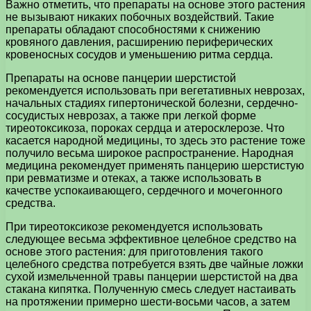
Важно отметить, что препараты на основе этого растения
не вызывают никаких побочных воздействий. Такие
препараты обладают способностями к снижению
кровяного давления, расширению периферических
кровеносных сосудов и уменьшению ритма сердца.
Препараты на основе панцерии шерстистой
рекомендуется использовать при вегетативных неврозах,
начальных стадиях гипертонической болезни, сердечно-
сосудистых неврозах, а также при легкой форме
тиреотоксикоза, пороках сердца и атеросклерозе. Что
касается народной медицины, то здесь это растение тоже
получило весьма широкое распространение. Народная
медицина рекомендует применять панцерию шерстистую
при ревматизме и отеках, а также использовать в
качестве успокаивающего, сердечного и мочегонного
средства.
При тиреотоксикозе рекомендуется использовать
следующее весьма эффективное целебное средство на
основе этого растения: для приготовления такого
целебного средства потребуется взять две чайные ложки
сухой измельченной травы панцерии шерстистой на два
стакана кипятка. Полученную смесь следует настаивать
на протяжении примерно шести-восьми часов, а затем