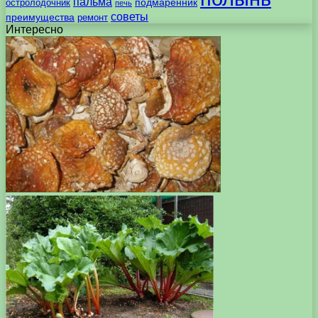
пальма
подмаренник
остролодочник
печь
советы
преимущества
ремонт
Интересно