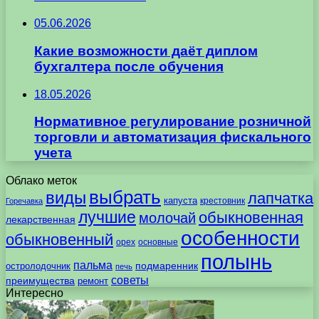
05.06.2026
Какие возможности даёт диплом
бухгалтера после обучения
18.05.2026
Нормативное регулирование розничной
торговли и автоматизация фискального
учета
Облако меток
выбрать
виды
лапчатка
капуста
крестовник
Горечавка
лучшие
обыкновенная
молочай
лекарственная
особенности
обыкновенный
орех
основные
полынь
пальма
подмаренник
остролодочник
печь
советы
преимущества
ремонт
Интересно