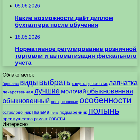
05.06.2026
Какие возможности даёт диплом
бухгалтера после обучения
18.05.2026
Нормативное регулирование розничной
торговли и автоматизация фискального
учета
Облако меток
выбрать
виды
лапчатка
капуста
крестовник
Горечавка
лучшие
обыкновенная
молочай
лекарственная
особенности
обыкновенный
орех
основные
полынь
пальма
подмаренник
остролодочник
печь
советы
преимущества
ремонт
Интересно