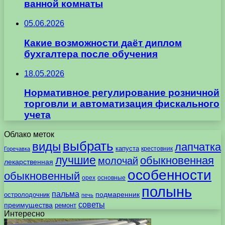
ванной комнаты
05.06.2026
Какие возможности даёт диплом
бухгалтера после обучения
18.05.2026
Нормативное регулирование розничной
торговли и автоматизация фискального
учета
Облако меток
выбрать
виды
лапчатка
капуста
крестовник
Горечавка
лучшие
обыкновенная
молочай
лекарственная
особенности
обыкновенный
орех
основные
полынь
пальма
подмаренник
остролодочник
печь
советы
преимущества
ремонт
Интересно