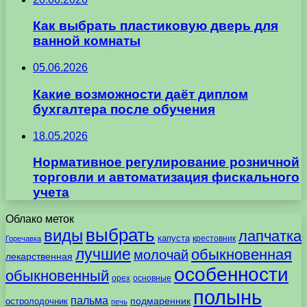
Как выбрать пластиковую дверь для
ванной комнаты
05.06.2026
Какие возможности даёт диплом
бухгалтера после обучения
18.05.2026
Нормативное регулирование розничной
торговли и автоматизация фискального
учета
Облако меток
выбрать
виды
лапчатка
капуста
крестовник
Горечавка
лучшие
обыкновенная
молочай
лекарственная
особенности
обыкновенный
орех
основные
полынь
пальма
подмаренник
остролодочник
печь