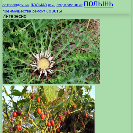
полынь
пальма
подмаренник
остролодочник
печь
советы
преимущества
ремонт
Интересно