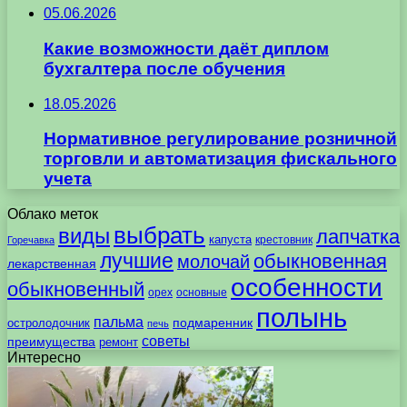
05.06.2026
Какие возможности даёт диплом
бухгалтера после обучения
18.05.2026
Нормативное регулирование розничной
торговли и автоматизация фискального
учета
Облако меток
выбрать
виды
лапчатка
капуста
крестовник
Горечавка
лучшие
обыкновенная
молочай
лекарственная
особенности
обыкновенный
орех
основные
полынь
пальма
подмаренник
остролодочник
печь
советы
преимущества
ремонт
Интересно