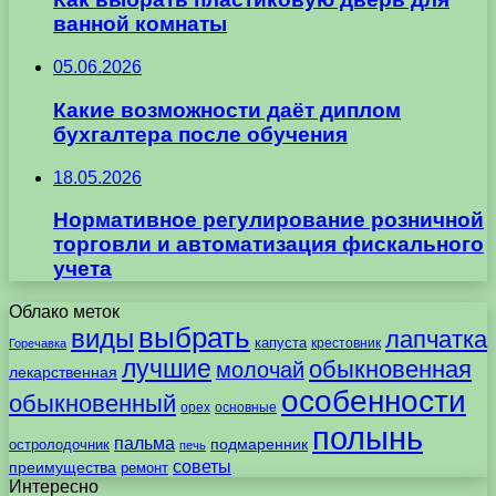
ванной комнаты
05.06.2026
Какие возможности даёт диплом
бухгалтера после обучения
18.05.2026
Нормативное регулирование розничной
торговли и автоматизация фискального
учета
Облако меток
выбрать
виды
лапчатка
капуста
крестовник
Горечавка
лучшие
обыкновенная
молочай
лекарственная
особенности
обыкновенный
орех
основные
полынь
пальма
подмаренник
остролодочник
печь
советы
преимущества
ремонт
Интересно