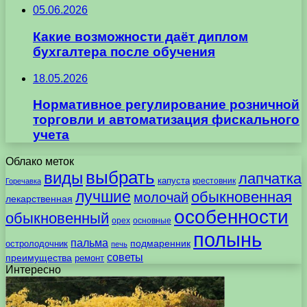
05.06.2026
Какие возможности даёт диплом
бухгалтера после обучения
18.05.2026
Нормативное регулирование розничной
торговли и автоматизация фискального
учета
Облако меток
выбрать
виды
лапчатка
капуста
крестовник
Горечавка
лучшие
обыкновенная
молочай
лекарственная
особенности
обыкновенный
орех
основные
полынь
пальма
подмаренник
остролодочник
печь
советы
преимущества
ремонт
Интересно