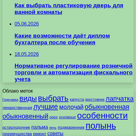
Как выбрать пластиковую дверь для
ванной комнаты
05.06.2026
Какие возможности даёт диплом
бухгалтера после обучения
18.05.2026
Нормативное регулирование розничной
торговли и автоматизация фискального
учета
Облако меток
выбрать
виды
лапчатка
капуста
крестовник
Горечавка
лучшие
обыкновенная
молочай
лекарственная
особенности
обыкновенный
орех
основные
полынь
пальма
подмаренник
остролодочник
печь
советы
преимущества
ремонт