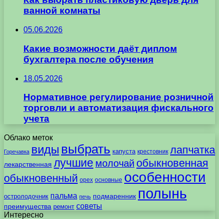
ванной комнаты
05.06.2026
Какие возможности даёт диплом
бухгалтера после обучения
18.05.2026
Нормативное регулирование розничной
торговли и автоматизация фискального
учета
Облако меток
выбрать
виды
лапчатка
капуста
крестовник
Горечавка
лучшие
обыкновенная
молочай
лекарственная
особенности
обыкновенный
орех
основные
полынь
пальма
подмаренник
остролодочник
печь
советы
преимущества
ремонт
Интересно