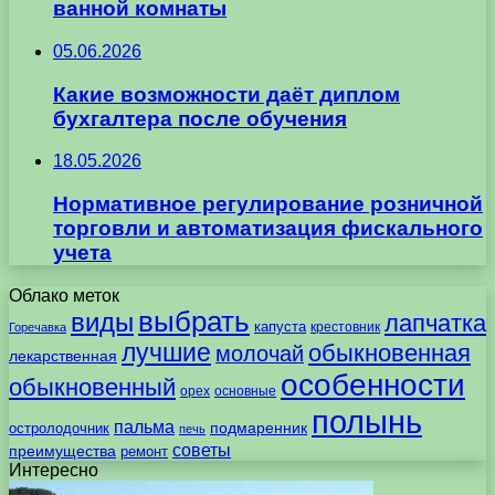
ванной комнаты
05.06.2026
Какие возможности даёт диплом
бухгалтера после обучения
18.05.2026
Нормативное регулирование розничной
торговли и автоматизация фискального
учета
Облако меток
выбрать
виды
лапчатка
капуста
крестовник
Горечавка
лучшие
обыкновенная
молочай
лекарственная
особенности
обыкновенный
орех
основные
полынь
пальма
подмаренник
остролодочник
печь
советы
преимущества
ремонт
Интересно