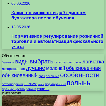
05.06.2026
Какие возможности даёт диплом
бухгалтера после обучения
18.05.2026
Нормативное регулирование розничной
торговли и автоматизация фискального
учета
Облако меток
выбрать
виды
лапчатка
капуста
крестовник
Горечавка
лучшие
обыкновенная
молочай
лекарственная
особенности
обыкновенный
орех
основные
полынь
пальма
подмаренник
остролодочник
печь
советы
преимущества
ремонт
Интересно