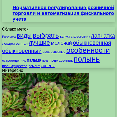
Нормативное регулирование розничной
торговли и автоматизация фискального
учета
Облако меток
выбрать
виды
лапчатка
капуста
крестовник
Горечавка
лучшие
обыкновенная
молочай
лекарственная
особенности
обыкновенный
орех
основные
полынь
пальма
подмаренник
остролодочник
печь
советы
преимущества
ремонт
Интересно