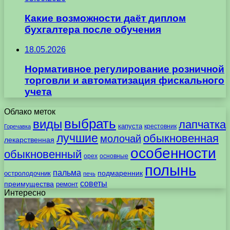
Какие возможности даёт диплом
бухгалтера после обучения
18.05.2026
Нормативное регулирование розничной
торговли и автоматизация фискального
учета
Облако меток
выбрать
виды
лапчатка
капуста
крестовник
Горечавка
лучшие
обыкновенная
молочай
лекарственная
особенности
обыкновенный
орех
основные
полынь
пальма
подмаренник
остролодочник
печь
советы
преимущества
ремонт
Интересно