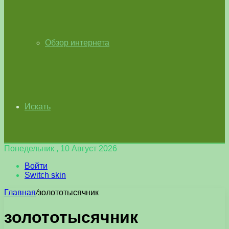
Обзор интернета
Искать
Понедельник , 10 Август 2026
Войти
Switch skin
Главная
/
золототысячник
золототысячник