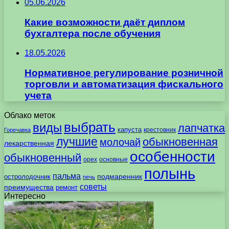
05.06.2026
Какие возможности даёт диплом
бухгалтера после обучения
18.05.2026
Нормативное регулирование розничной
торговли и автоматизация фискального
учета
Облако меток
выбрать
виды
лапчатка
капуста
крестовник
Горечавка
лучшие
обыкновенная
молочай
лекарственная
особенности
обыкновенный
орех
основные
полынь
пальма
подмаренник
остролодочник
печь
советы
преимущества
ремонт
Интересно