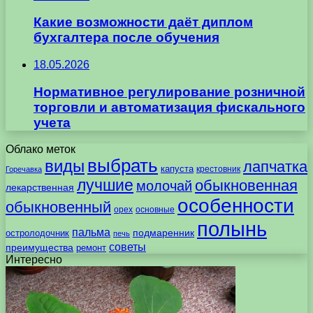
Какие возможности даёт диплом
бухгалтера после обучения
18.05.2026
Нормативное регулирование розничной
торговли и автоматизация фискального
учета
Облако меток
выбрать
виды
лапчатка
капуста
крестовник
Горечавка
лучшие
обыкновенная
молочай
лекарственная
особенности
обыкновенный
орех
основные
полынь
пальма
подмаренник
остролодочник
печь
советы
преимущества
ремонт
Интересно