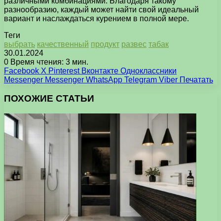
различными комбинациями. Благодаря такому
разнообразию, каждый может найти свой идеальный
вариант и наслаждаться курением в полной мере.
Теги
выбрать
качественный
продукт
развес
табак
30.01.2024
0
Время чтения: 3 мин.
Facebook
X
Pinterest
Вконтакте
Одноклассники
Messenger
Messenger
WhatsApp
Telegram
Viber
Печатать
ПОХОЖИЕ СТАТЬИ