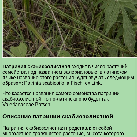
Патриния скабиозолистная
входит в число растений
семейства под названием валериановые, в латинском
языке название этого растения будет звучать следующим
образом: Patrinia scabiosifolia Fisch. ex Link.
Что касается названия самого семейства патринии
скабиозолистной, то по-латински оно будет так:
Valerianaceae Batsch.
Описание патринии скабиозолистной
Патриния скабиозолистная представляет собой
многолетнее травянистое растение, высота которого