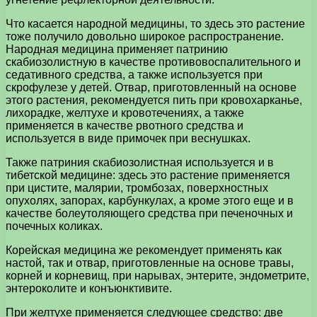
Что касается народной медицины, то здесь это растение
тоже получило довольно широкое распространение.
Народная медицина применяет патринию
скабиозолистную в качестве противовоспалительного и
седативного средства, а также используется при
скрофулезе у детей. Отвар, приготовленный на основе
этого растения, рекомендуется пить при кровохарканье,
лихорадке, желтухе и кровотечениях, а также
применяется в качестве рвотного средства и
используется в виде примочек при веснушках.
Также патриния скабиозолистная используется и в
тибетской медицине: здесь это растение применяется
при цистите, малярии, тромбозах, поверхностных
опухолях, запорах, карбункулах, а кроме этого еще и в
качестве болеутоляющего средства при печеночных и
почечных коликах.
Корейская медицина же рекомендует применять как
настой, так и отвар, приготовленные на основе травы,
корней и корневищ, при нарывах, энтерите, эндометрите,
энтероколите и конъюнктивите.
При желтухе применяется следующее средство: две