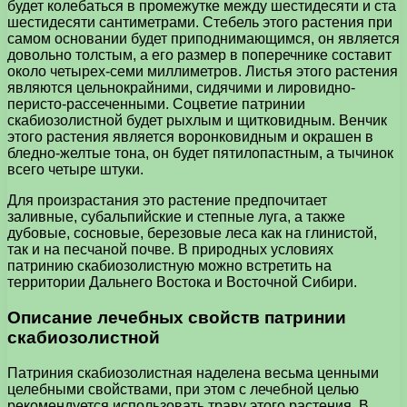
будет колебаться в промежутке между шестидесяти и ста
шестидесяти сантиметрами. Стебель этого растения при
самом основании будет приподнимающимся, он является
довольно толстым, а его размер в поперечнике составит
около четырех-семи миллиметров. Листья этого растения
являются цельнокрайними, сидячими и лировидно-
перисто-рассеченными. Соцветие патринии
скабиозолистной будет рыхлым и щитковидным. Венчик
этого растения является воронковидным и окрашен в
бледно-желтые тона, он будет пятилопастным, а тычинок
всего четыре штуки.
Для произрастания это растение предпочитает
заливные, субальпийские и степные луга, а также
дубовые, сосновые, березовые леса как на глинистой,
так и на песчаной почве. В природных условиях
патринию скабиозолистную можно встретить на
территории Дальнего Востока и Восточной Сибири.
Описание лечебных свойств патринии
скабиозолистной
Патриния скабиозолистная наделена весьма ценными
целебными свойствами, при этом с лечебной целью
рекомендуется использовать траву этого растения. В