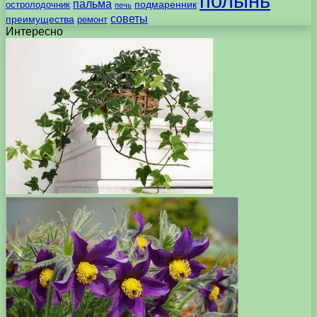
полынь
пальма
подмаренник
остролодочник
печь
советы
преимущества
ремонт
Интересно