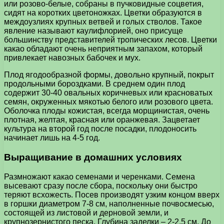
или розово-белые, собраны в пучковидные соцветия,
сидят на коротких цветоножках. Цветки образуются в
междоузлиях крупных ветвей и голых стволов. Такое
явление называют каулифлорией, оно присуще
большинству представителей тропических лесов. Цветки
какао обладают очень неприятным запахом, который
привлекает навозных бабочек и мух.
Плод ягодообразной формы, довольно крупный, покрыт
продольными бороздками. В среднем один плод
содержит 30-40 овальных коричневых или красноватых
семян, окруженных мякотью белого или розового цвета.
Оболочка плоды кожистая, всегда морщинистая, очень
плотная, желтая, красная или оранжевая. Зацветает
культура на второй год после посадки, плодоносить
начинает лишь на 4-5 год.
Выращивание в домашних условиях
Размножают какао семенами и черенками. Семена
высевают сразу после сбора, поскольку они быстро
теряют всхожесть. Посев производят узким концом вверх
в горшки диаметром 7-8 см, наполненные почвосмесью,
состоящей из листовой и дерновой земли, и
крупнозернистого песка. Глубина заделки – 2-2,5 см. До