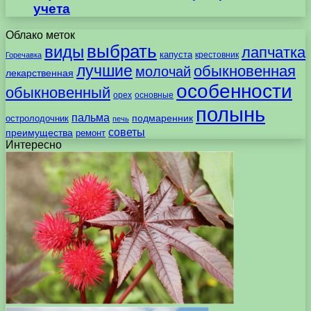
учета
Облако меток
выбрать
виды
лапчатка
капуста
крестовник
Горечавка
лучшие
обыкновенная
молочай
лекарственная
особенности
обыкновенный
орех
основные
полынь
пальма
подмаренник
остролодочник
печь
советы
преимущества
ремонт
Интересно