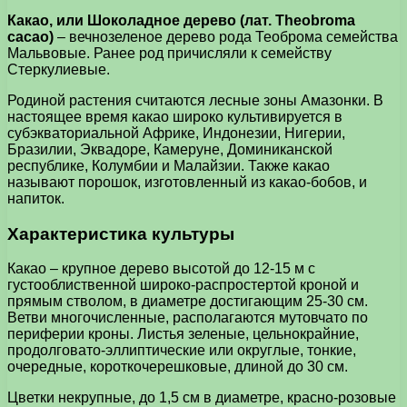
Какао, или Шоколадное дерево (лат. Theobroma
cacao)
– вечнозеленое дерево рода Теоброма семейства
Мальвовые. Ранее род причисляли к семейству
Стеркулиевые.
Родиной растения считаются лесные зоны Амазонки. В
настоящее время какао широко культивируется в
субэкваториальной Африке, Индонезии, Нигерии,
Бразилии, Эквадоре, Камеруне, Доминиканской
республике, Колумбии и Малайзии. Также какао
называют порошок, изготовленный из какао-бобов, и
напиток.
Характеристика культуры
Какао – крупное дерево высотой до 12-15 м с
густооблиственной широко-распростертой кроной и
прямым стволом, в диаметре достигающим 25-30 см.
Ветви многочисленные, располагаются мутовчато по
периферии кроны. Листья зеленые, цельнокрайние,
продолговато-эллиптические или округлые, тонкие,
очередные, короткочерешковые, длиной до 30 см.
Цветки некрупные, до 1,5 см в диаметре, красно-розовые