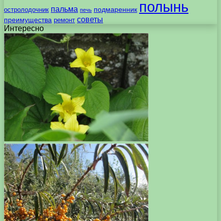
полынь
пальма
подмаренник
остролодочник
печь
советы
преимущества
ремонт
Интересно