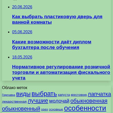
20.06.2026
Как выбрать пластиковую дверь для
ванной комнаты
05.06.2026
Какие возможности даёт диплом
бухгалтера после обучения
18.05.2026
Нормативное регулирование розничной
торговли и автоматизация фискального
учета
Облако меток
выбрать
виды
лапчатка
капуста
крестовник
Горечавка
лучшие
обыкновенная
молочай
лекарственная
особенности
обыкновенный
орех
основные