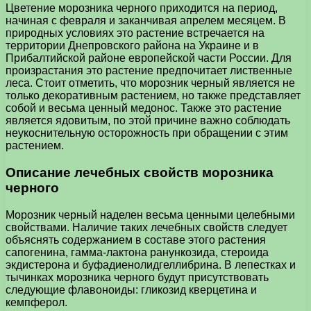
Цветение морозника черного приходится на период,
начиная с февраля и заканчивая апрелем месяцем. В
природных условиях это растение встречается на
территории Днепровского района на Украине и в
Прибалтийской районе европейской части России. Для
произрастания это растение предпочитает лиственные
леса. Стоит отметить, что морозник черный является не
только декоративным растением, но также представляет
собой и весьма ценный медонос. Также это растение
является ядовитым, по этой причине важно соблюдать
неукоснительную осторожность при обращении с этим
растением.
Описание лечебных свойств морозника
черного
Морозник черный наделен весьма ценными целебными
свойствами. Наличие таких лечебных свойств следует
объяснять содержанием в составе этого растения
сапогенина, гамма-лактона ранункозида, стероида
экдистерона и буфадиенолидгеллибрина. В лепестках и
тычинках морозника черного будут присутствовать
следующие флавоноиды: гликозид кверцетина и
кемпферол.