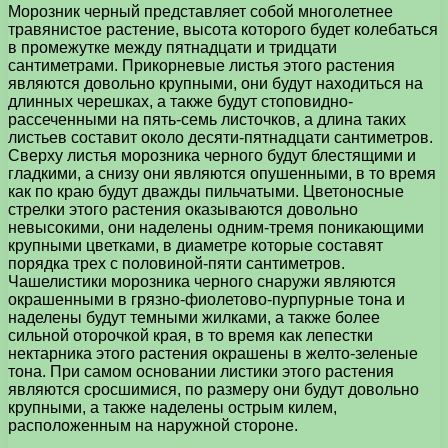
Морозник черный представляет собой многолетнее
травянистое растение, высота которого будет колебаться
в промежутке между пятнадцати и тридцати
сантиметрами. Прикорневые листья этого растения
являются довольно крупными, они будут находиться на
длинных черешках, а также будут стоповидно-
рассеченными на пять-семь листочков, а длина таких
листьев составит около десяти-пятнадцати сантиметров.
Сверху листья морозника черного будут блестящими и
гладкими, а снизу они являются опушенными, в то время
как по краю будут дважды пильчатыми. Цветоносные
стрелки этого растения оказываются довольно
невысокими, они наделены одним-тремя поникающими
крупными цветками, в диаметре которые составят
порядка трех с половиной-пяти сантиметров.
Чашелистики морозника черного снаружи являются
окрашенными в грязно-фиолетово-пурпурные тона и
наделены будут темными жилками, а также более
сильной оторочкой края, в то время как лепестки
нектарника этого растения окрашены в желто-зеленые
тона. При самом основании листики этого растения
являются сросшимися, по размеру они будут довольно
крупными, а также наделены острым килем,
расположенным на наружной стороне.