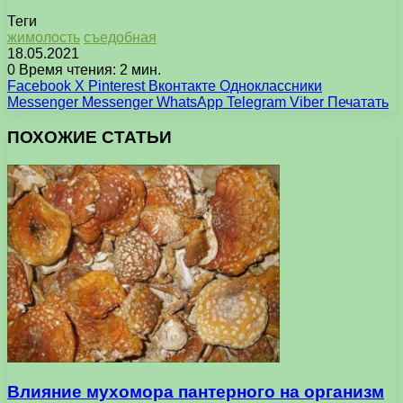
Теги
жимолость
съедобная
18.05.2021
0
Время чтения: 2 мин.
Facebook
X
Pinterest
Вконтакте
Одноклассники
Messenger
Messenger
WhatsApp
Telegram
Viber
Печатать
ПОХОЖИЕ СТАТЬИ
Влияние мухомора пантерного на организм