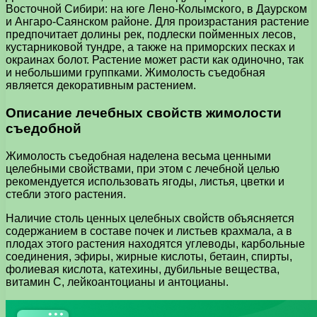
Восточной Сибири: на юге Лено-Колымского, в Даурском
и Ангаро-Саянском районе. Для произрастания растение
предпочитает долины рек, подлески пойменных лесов,
кустарниковой тундре, а также на приморских песках и
окраинах болот. Растение может расти как одиночно, так
и небольшими группками. Жимолость съедобная
является декоративным растением.
Описание лечебных свойств жимолости
съедобной
Жимолость съедобная наделена весьма ценными
целебными свойствами, при этом с лечебной целью
рекомендуется использовать ягоды, листья, цветки и
стебли этого растения.
Наличие столь ценных целебных свойств объясняется
содержанием в составе почек и листьев крахмала, а в
плодах этого растения находятся углеводы, карбольные
соединения, эфиры, жирные кислоты, бетаин, спирты,
фолиевая кислота, катехины, дубильные вещества,
витамин С, лейкоантоцианы и антоцианы.