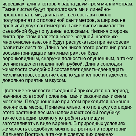
черешках, длина которых равна двум-трем миллиметрам.
Такие листья будут продолговатыми и линейно-
продолговатыми, длина листьев составит около
полутора-пяти с половиной сантиметров, а ширина не
превысит двух сантиметров. Такие листья жимолости
съедобной будут опушены волосками. Нижняя сторона
листа при этом является более бледной, цветки же
многочисленные, они будут распускаться при не совсем
развитых листьях. Длина венчиков этого растения равна
восьми-тринадцати миллиметрам, он будет
воронковидным, снаружи полностью опушенным, а также
венчик наделен недлинной трубкой. Длина соплодия
жимолости съедобной составляет девять-двенадцать
миллиметров, соцветие сильно удлиненное и наделено
довольно приятным вкусом.
Цветение жимолости съедобной приходится на период,
начиная со второй половины мая и заканчивая июнем
месяцем. Плодоношение при этом приходится на конец
июня-июль месяц. Примечательно, что по вкусу соплодия
этого растения весьма напоминают собой голубику:
такие соплодия можно употреблять в пищу и
заготавливать в виде варенья. В природных условиях
жимолость съедобную можно встретить на территории
Дальнего Востока, а также в следующих районах