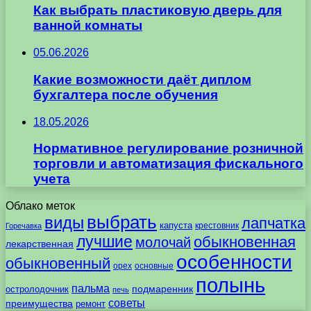
Как выбрать пластиковую дверь для
ванной комнаты
05.06.2026
Какие возможности даёт диплом
бухгалтера после обучения
18.05.2026
Нормативное регулирование розничной
торговли и автоматизация фискального
учета
Облако меток
выбрать
виды
лапчатка
капуста
крестовник
Горечавка
лучшие
обыкновенная
молочай
лекарственная
особенности
обыкновенный
орех
основные
полынь
пальма
подмаренник
остролодочник
печь
советы
преимущества
ремонт