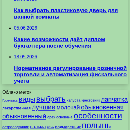
Как выбрать пластиковую дверь для
ванной комнаты
05.06.2026
Какие возможности даёт диплом
бухгалтера после обучения
18.05.2026
Нормативное регулирование розничной
торговли и автоматизация фискального
учета
Облако меток
выбрать
виды
лапчатка
капуста
крестовник
Горечавка
лучшие
обыкновенная
молочай
лекарственная
особенности
обыкновенный
орех
основные
полынь
пальма
подмаренник
остролодочник
печь