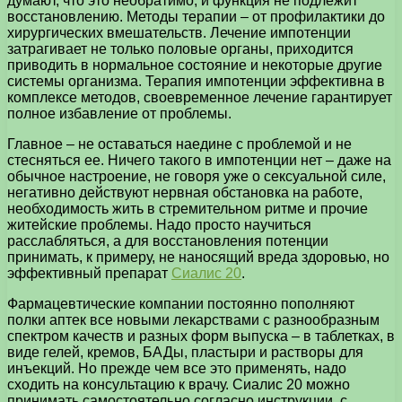
думают, что это необратимо, и функция не подлежит
восстановлению.
Методы терапии – от профилактики до
хирургических вмешательств. Лечение импотенции
затрагивает не только половые органы, приходится
приводить в нормальное состояние и некоторые другие
системы организма. Терапия импотенции эффективна в
комплексе методов, своевременное лечение гарантирует
полное избавление от проблемы.
Главное – не оставаться наедине с проблемой и не
стесняться ее. Ничего такого в импотенции нет – даже на
обычное настроение, не говоря уже о сексуальной силе,
негативно действуют нервная обстановка на работе,
необходимость жить в стремительном ритме и прочие
житейские проблемы. Надо просто научиться
расслабляться, а для восстановления потенции
принимать, к примеру, не наносящий вреда здоровью, но
эффективный препарат
Сиалис 20
.
Фармацевтические компании постоянно пополняют
полки аптек все новыми лекарствами с разнообразным
спектром качеств и разных форм выпуска – в таблетках, в
виде гелей, кремов, БАДы, пластыри и растворы для
инъекций. Но прежде чем все это применять, надо
сходить на консультацию к врачу. Сиалис 20 можно
принимать самостоятельно согласно инструкции, с